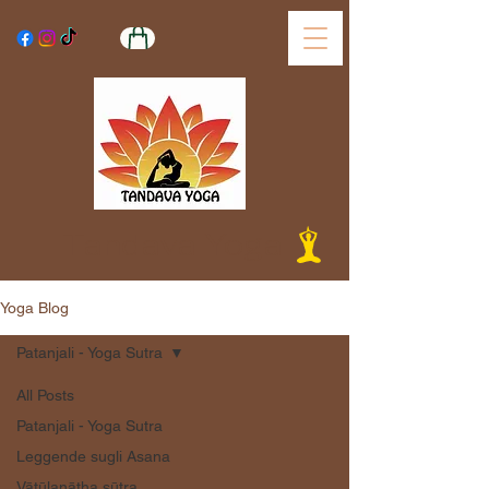
Tandava Yoga
Yoga Blog
Patanjali - Yoga Sutra
All Posts
Patanjali - Yoga Sutra
Leggende sugli Asana
Vātūlanātha sūtra