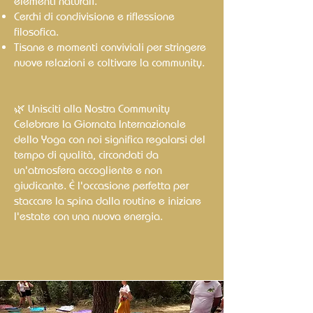
elementi naturali.
Cerchi di condivisione e riflessione
filosofica.
Tisane e momenti conviviali per stringere
nuove relazioni e coltivare la community.
🌿 Unisciti alla Nostra Community
Celebrare la Giornata Internazionale
dello Yoga con noi significa regalarsi del
tempo di qualità, circondati da
un'atmosfera accogliente e non
giudicante. È l'occasione perfetta per
staccare la spina dalla routine e iniziare
l'estate con una nuova energia.