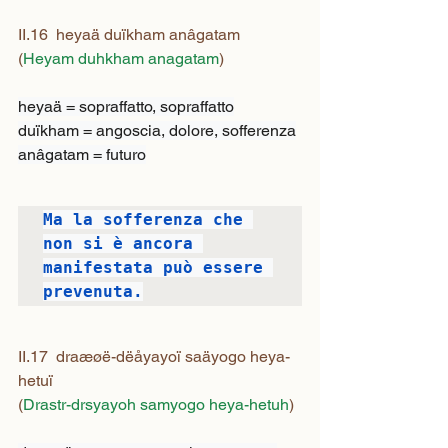
II.16  heyaä duïkham anâgatam
(
Heyam duhkham anagatam
)
heyaä = sopraffatto, sopraffatto

duïkham = angoscia, dolore, sofferenza

anâgatam = futuro
Ma la sofferenza che 
non si è ancora 
manifestata può essere 
prevenuta.
II.17  draæøë-dëåyayoï saäyogo heya-
hetuï
(
Drastr-drsyayoh samyogo heya-hetuh
)