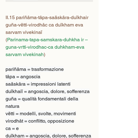
II.15 pariñâma-tâpa-saäskâra-duïkhair 
guña-vëtti-virodhâc ca duïkham eva 
sarvam vivekinaï
(
Parinama-tapa-samskara-duhkha ir –
guna-vrtti-virodhac-ca duhkham-eva 
sarvam vivekinah
)
pariñâma = trasformazione

tâpa = angoscia

saäskâra = impressioni latenti

duïkhaiï = angoscia, dolore, sofferenza

guña = qualità fondamentali della 
natura

vëtti = modelli, svolte, movimenti

virodhât = conflitto, opposizione

ca = e

duïkham = angoscia, dolore, sofferenza
