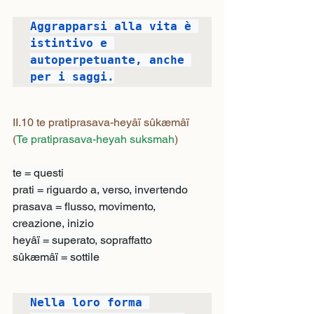
Aggrapparsi alla vita è 
istintivo e 
autoperpetuante, anche 
per i saggi.
II.10 te pratiprasava-heyâï sûkæmâï
(
Te pratiprasava-heyah suksmah
)
te = questi

prati = riguardo a, verso, invertendo

prasava = flusso, movimento, 
creazione, inizio

heyâï = superato, sopraffatto

sûkæmâï = sottile
Nella loro forma 