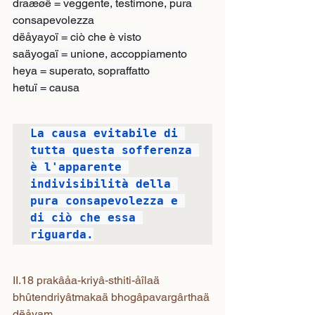
draæøë = veggente, testimone, pura 
consapevolezza

dëåyayoï = ciò che è visto

saäyogaï = unione, accoppiamento

heya = superato, sopraffatto

hetuï = causa
La causa evitabile di 
tutta questa sofferenza 
è l'apparente 
indivisibilità della 
pura consapevolezza e 
di ciò che essa 
riguarda.
II.18 prakâåa-kriyâ-sthiti-åîlaä 
bhûtendriyâtmakaä bhogâpavargârthaä 
dëåyam