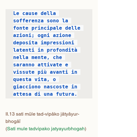
Le cause della 
sofferenza sono la 
fonte principale delle 
azioni; ogni azione 
deposita impressioni 
latenti in profondità 
nella mente, che 
saranno attivate e 
vissute più avanti in 
questa vita, o 
giacciono nascoste in 
attesa di una futura.
II.13 sati mûle tad-vipâko jâtyâyur-
bhogâï
(
Sati mule tadvipako jatyayurbhogah
)