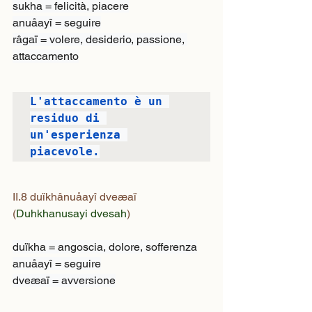
sukha = felicità, piacere

anuåayî = seguire

râgaï = volere, desiderio, passione, 
attaccamento
L'attaccamento è un 
residuo di 
un'esperienza 
piacevole.
II.8 duïkhânuåayî dveæaï
(
Duhkhanusayi dvesah
)
duïkha = angoscia, dolore, sofferenza

anuåayî = seguire

dveæaï = avversione