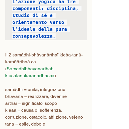
L'azione yogica ha tre 
componenti: disciplina, 
studio di sé e 
orientamento verso 
l'ideale della pura 
consapevolezza.
II.2 samâdhi-bhâvanârthaï kleåa-tanû-
karañârthaå ca
(
Samadhibhavanarthah 
klesatanukaranarthasca
)
samādhi = unità, integrazione

bhāvanā = realizzare, divenire

arthaī = significato, scopo

kleāa = causa di sofferenza, 
corruzione, ostacolo, afflizione, veleno

tanā = esile, debole
