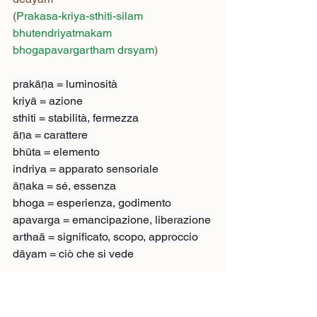
(
Prakasa-kriya-sthiti-silam 
bhutendriyatmakam 
bhogapavargartham drsyam
)
prakāṇa = luminosità

kriyā = azione

sthiti = stabilità, fermezza

āṇa = carattere

bhūta = elemento

indriya = apparato sensoriale

āṇaka = sé, essenza

bhoga = esperienza, godimento

apavarga = emancipazione, liberazione

arthaā = significato, scopo, approccio

dāyam = ciò che si vede
Ciò che la 
consapevolezza 