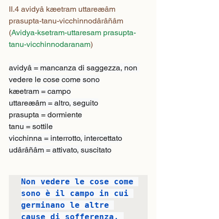
II.4 avidyâ kæetram uttareæâm 
prasupta-tanu-vicchinnodârâñâm
(
Avidya-ksetram-uttaresam prasupta-
tanu-vicchinnodaranam
)
avidyâ = mancanza di saggezza, non 
vedere le cose come sono

kæetram = campo

uttareæâm = altro, seguito

prasupta = dormiente

tanu = sottile

vicchinna = interrotto, intercettato

udârâñâm = attivato, suscitato
Non vedere le cose come 
sono è il campo in cui 
germinano le altre 
cause di sofferenza, 