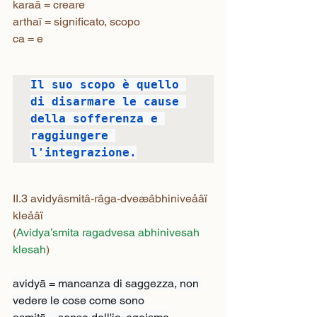
karaā = creare

arthaī = significato, scopo

ca = e
Il suo scopo è quello 
di disarmare le cause 
della sofferenza e 
raggiungere 
l'integrazione.
II.3 avidyâsmitâ-râga-dveæâbhiniveåâï 
kleåâï
(
Avidya’smita ragadvesa abhinivesah 
klesah
)
avidyā = mancanza di saggezza, non 
vedere le cose come sono
