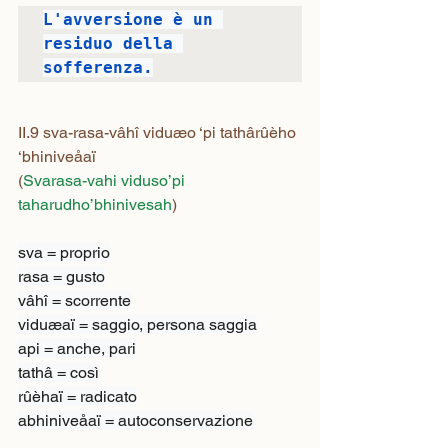
L'avversione è un 
residuo della 
sofferenza.
II.9 sva-rasa-vâhî viduæo ‘pi tathârûèho 
‘bhiniveåaï
(
Svarasa-vahi viduso’pi 
taharudho’bhinivesah
)
sva = proprio

rasa = gusto

vâhî = scorrente

viduæaï = saggio, persona saggia

api = anche, pari

tathâ = così

rûèhaï = radicato

abhiniveåaï = autoconservazione