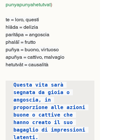
punyapunyahetutvat
)
te = loro, questi

hlâda = delizia

paritâpa = angoscia

phalâï = frutto

puñya = buono, virtuoso

apuñya = cattivo, malvagio

hetutvât = causalità
Questa vita sarà 
segnata da gioia o 
angoscia, in 
proporzione alle azioni 
buone o cattive che 
hanno creato il suo 
bagaglio di impressioni 
latenti.