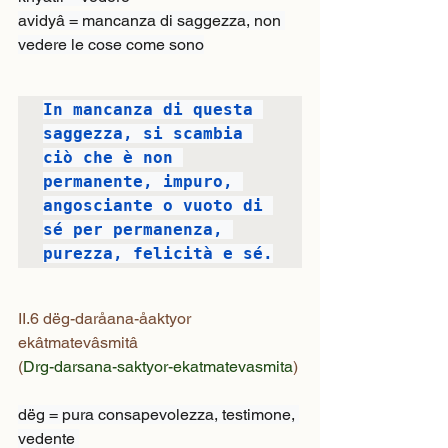
avidyâ = mancanza di saggezza, non 
vedere le cose come sono
In mancanza di questa 
saggezza, si scambia 
ciò che è non 
permanente, impuro, 
angosciante o vuoto di 
sé per permanenza, 
purezza, felicità e sé.
II.6 dëg-daråana-åaktyor 
ekâtmatevâsmitâ
(
Drg-darsana-saktyor-ekatmatevasmita
)
dëg = pura consapevolezza, testimone, 
vedente 