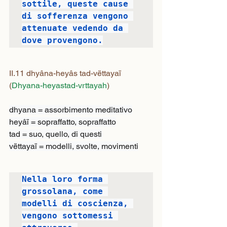
sottile, queste cause 
di sofferenza vengono 
attenuate vedendo da 
dove provengono.
II.11 dhyâna-heyâs tad-vëttayaï
(
Dhyana-heyastad-vrttayah
)
dhyana = assorbimento meditativo

heyâï = sopraffatto, sopraffatto

tad = suo, quello, di questi

vëttayaï = modelli, svolte, movimenti
Nella loro forma 
grossolana, come 
modelli di coscienza, 
vengono sottomessi 