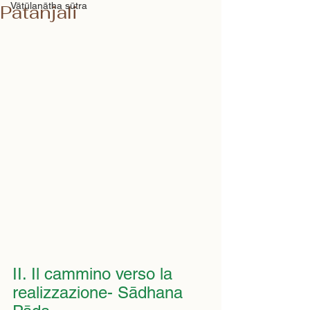
Vātūlanātha sūtra
Patanjali
II. Il cammino verso la 
realizzazione- Sādhana 