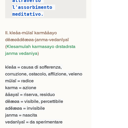
attraverso 
l'assorbimento 
meditativo.
II. kleåa-mûlaï karmâåayo 
dëæøâdëæøa-janma-vedanîyaï
(
Klesamulah karmasayo drstadrsta 
janma vedaniya
)
kleåa = causa di sofferenza, 
corruzione, ostacolo, afflizione, veleno

mûlaï = radice

karma = azione

âåayaï = riserva, residuo

dëæøa = visibile, percettibile

adëæøa = invisibile

janma = nascita

vedanîyaï = da sperimentare