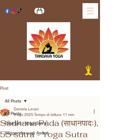
Tandava Yoga
Post
All Posts
Daniela Levari
All Posts
9 ago 2025
Tempo di lettura: 11 min
Sādhana Pāda (साधानपादः),
Patanjali - Yoga Sutra
55 sūtra - Yoga Sutra
Leggende sugli Asana