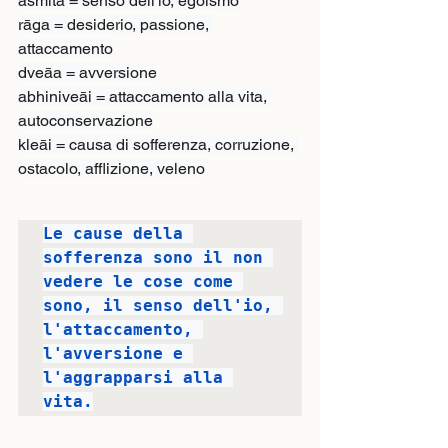
asmitā = senso dell'io, egoismo

rāga = desiderio, passione, 
attaccamento

dveāa = avversione

abhiniveāi = attaccamento alla vita, 
autoconservazione

kleāi = causa di sofferenza, corruzione, 
ostacolo, afflizione, veleno
Le cause della 
sofferenza sono il non 
vedere le cose come 
sono, il senso dell'io, 
l'attaccamento, 
l'avversione e 
l'aggrapparsi alla 
vita.