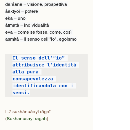
daråana = visione, prospettiva 
åaktyoï = potere 
eka = uno 
âtmatâ = individualità 
eva = come se fosse, come, così 
asmitâ = il senso dell'"io", egoismo
Il senso dell’“io” 
attribuisce l’identità 
alla pura 
consapevolezza 
identificandola con i 
sensi.
II.7 sukhânuåayî râgaï
(
Sukhanusayi ragah
)