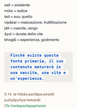
sati = esistente

mûle = radice

tad = suo, quello

vipâkaï = maturazione, fruttificazione

jâti = nascita, rango

âyuï = durata della vita

bhogâï = esperienza, godimento
Finché esiste questa 
fonte primaria, il suo 
contenuto maturerà in 
una nascita, una vita e 
un'esperienza.
II.14  te hlâda-paritâpa-phalâï 
puñyâpuñya-hetutvât
(
Te hladaparitapaphalah 