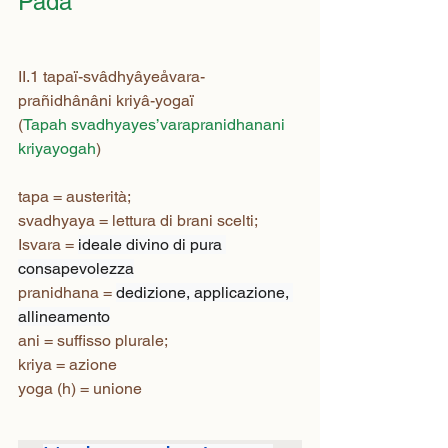
Pāda
II.1 tapaï-svâdhyâyeåvara-
prañidhânâni kriyâ-yogaï
(
Tapah svadhyayes’varapranidhanani 
kriyayogah
)
tapa = austerità; 
svadhyaya = lettura di brani scelti; 
Isvara = 
ideale divino di pura 
consapevolezza
pranidhana = 
dedizione, applicazione, 
allineamento
ani = suffisso plurale; 
kriya = azione
yoga (h) = unione