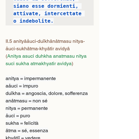
siano esse dormienti, 
attivate, intercettate 
o indebolite.
II.5 anityâåuci-duïkhânâtmasu nitya-
åuci-sukhâtma-khyâtir avidyâ
(
Anitya asuci duhkha anatmasu nitya 
suci sukha atmakhyatir avidya
)
anitya = impermanente

aåuci = impuro

duïkha = angoscia, dolore, sofferenza

anâtmasu = non sé

nitya = permanente

åuci = puro

sukha = felicità

âtma = sé, essenza

khyâtiï = vedere
