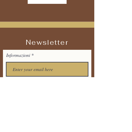
Newsletter
Informazioni
Iscrizione
Tel:
+39 373 7711536
Email:
tandavayogaitalia@gmail.
com
Via Dante Alighieri 20 ,