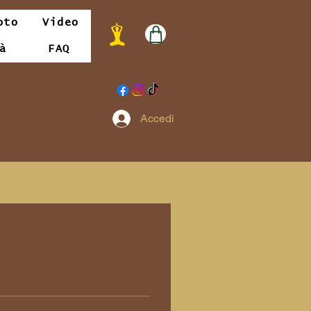
oto
Video
à
FAQ
Accedi