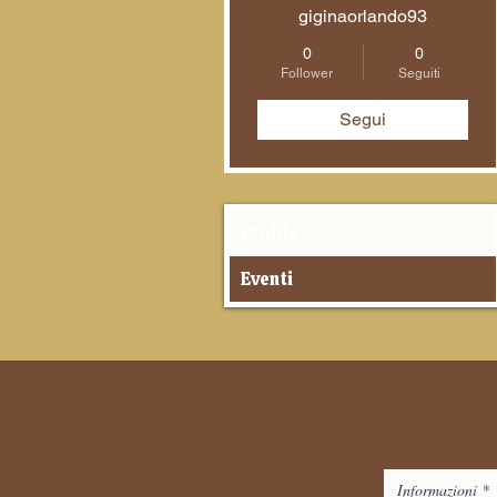
giginaorlando93
0
0
Follower
Seguiti
Segui
Profile
Eventi
Informazioni