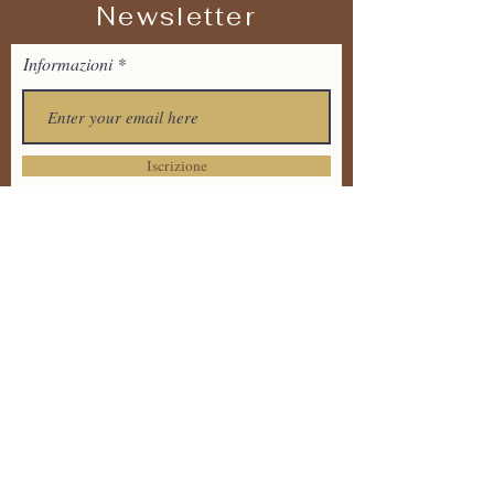
Newsletter
Informazioni
Iscrizione
Tel:
+39 373 7711536
Email:
tandavayogaitalia@gmail.
com
Via Dante Alighieri 20 ,
86170 Isernia
Informativa sulla Privacy