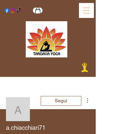
Tandava Yoga
Altre azioni
Segui
a.chiacchiari71
a.chiacchiari71