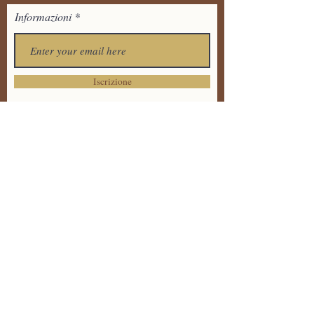
Informazioni
Iscrizione
Tel:
+39 373 7711536
Email:
tandavayogaitalia@gmail.
com
Via Dante Alighieri 20 ,
86170 Isernia
Informativa sulla Privacy