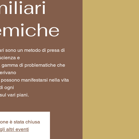
iliari
emiche
ari sono un metodo di presa di
scienza e
ta gamma di problematiche che
erivano
e possono manifestarsi nella vita
di ogni
sul vari piani.
ione è stata chiusa
li altri eventi