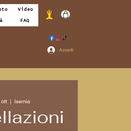
oto
Video
à
FAQ
Accedi
ott
  |  
Isernia
llazioni