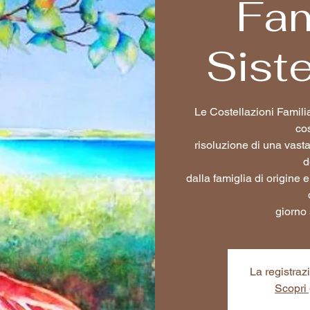
Fam
Sist
Le Costellazioni Famili
co
risoluzione di una vas
d
dalla famiglia di origine 
giorno 
La registraz
Scopri g