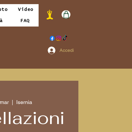
oto
Video
à
FAQ
Accedi
 mar
  |  
Isernia
llazioni