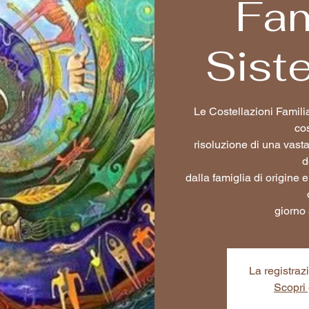
Fam
Sist
Le Costellazioni Famili
co
risoluzione di una vas
d
dalla famiglia di origine 
giorno 
La registraz
Scopri g