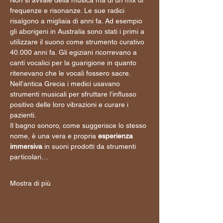
Non si avvale della musica ma di un mix di 
frequenze e risonanze. Le sue radici 
risalgono a migliaia di anni fa. Ad esempio 
gli aborigeni in Australia sono stati i primi a 
utilizzare il suono come strumento curativo 
40.000 anni fa. Gli egiziani ricorrevano a 
canti vocalici per la guarigione in quanto 
ritenevano che le vocali fossero sacre. 
Nell’antica Grecia i medici usavano 
strumenti musicali per sfruttare l’influsso 
positivo delle loro vibrazioni e curare i 
pazienti. 
Il bagno sonoro, come suggerisce lo stesso 
nome, è una vera e propria 
esperienza 
immersiva
 in suoni prodotti da strumenti 
particolari…
Mostra di più