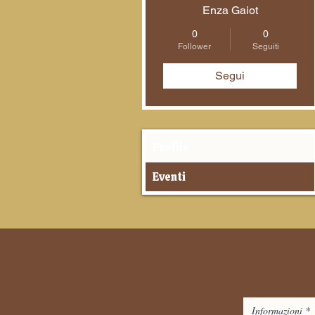
Enza Gaiot
0
0
Follower
Seguiti
Segui
Profile
Eventi
Informazioni