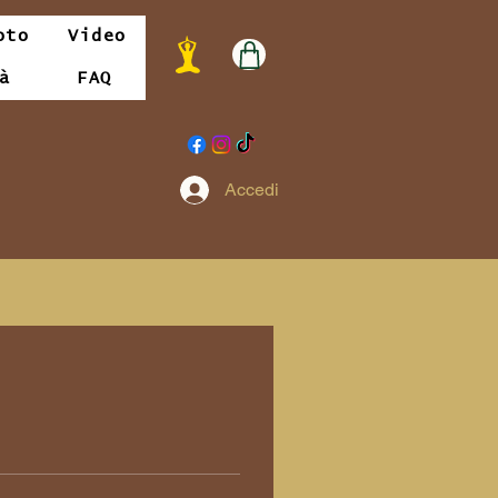
oto
Video
à
FAQ
Accedi