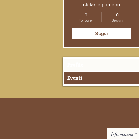
stefaniagiordano
0
0
Follower
Seguiti
Segui
Profile
Eventi
Informazioni