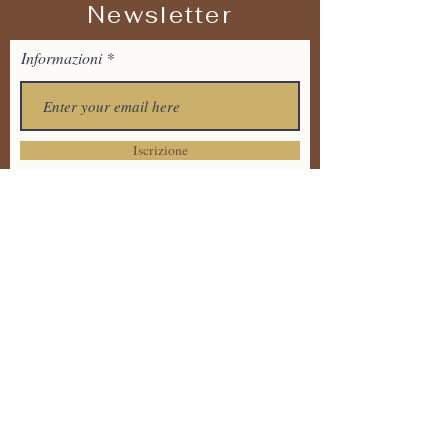
Newsletter
Informazioni
Iscrizione
Tel:
+39 373 7711536
Email:
tandavayogaitalia@gmail.
com
Via Dante Alighieri 20 ,
86170 Isernia
Informativa sulla Privacy