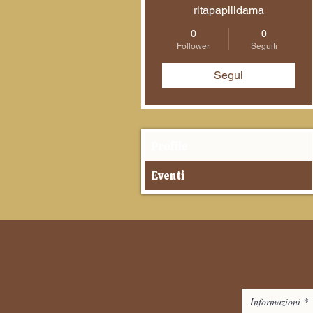
ritapapilidama
0
0
Follower
Seguiti
Segui
Profile
Eventi
Informazioni