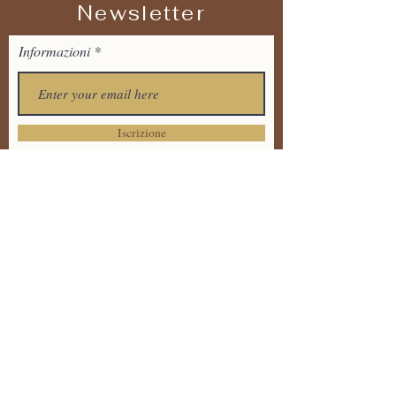
Newsletter
Informazioni
Iscrizione
Tel:
+39 373 7711536
Email:
tandavayogaitalia@gmail.
com
Via Dante Alighieri 20 ,
86170 Isernia
Informativa sulla Privacy