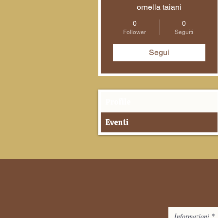
ornella taiani
0
0
Follower
Seguiti
Segui
Profile
Eventi
Informazioni