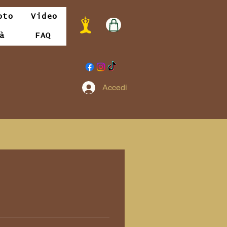
oto
Video
à
FAQ
Accedi