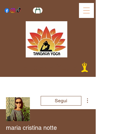
Tandava Yoga
Altre azioni
Segui
maria cristina notte