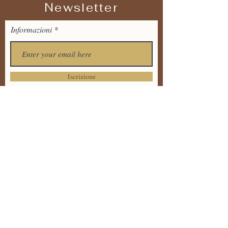
Newsletter
Informazioni
Iscrizione
Tel:
+39 373 7711536
Email:
tandavayogaitalia@gmail.
com
Via Dante Alighieri 20 ,
86170 Isernia
Informativa sulla Privacy