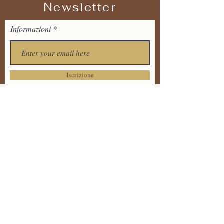
Newsletter
Informazioni
Iscrizione
Tel:
+39 373 7711536
Email:
tandavayogaitalia@gmail.
com
Via Dante Alighieri 20 ,
86170 Isernia
Informativa sulla Privacy