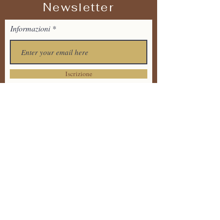
Newsletter
Informazioni
Iscrizione
Tel:
+39 373 7711536
Email:
tandavayogaitalia@gmail.
com
Via Dante Alighieri 20 ,
86170 Isernia
Informativa sulla Privacy