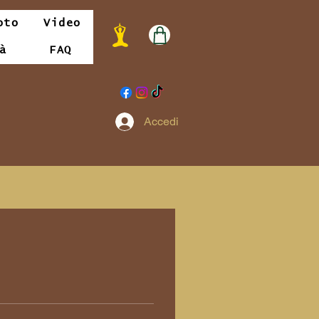
oto
Video
à
FAQ
Accedi