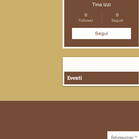
Tina Izzi
0
0
Follower
Seguiti
Segui
Profile
Eventi
Informazioni