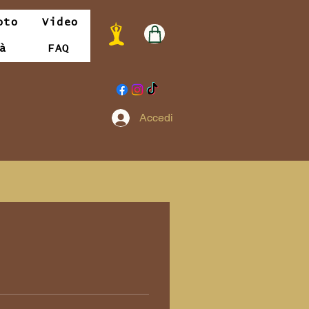
oto
Video
à
FAQ
Accedi