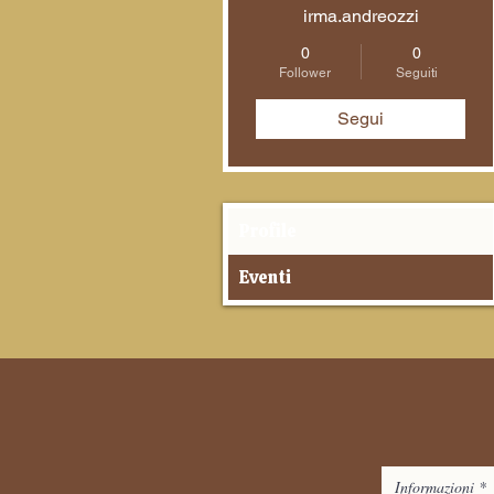
irma.andreozzi
0
0
Follower
Seguiti
Segui
Profile
Eventi
Informazioni