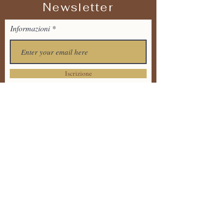
Newsletter
Informazioni
Iscrizione
Tel:
+39 373 7711536
Email:
tandavayogaitalia@gmail.
com
Via Dante Alighieri 20 ,
86170 Isernia
Informativa sulla Privacy