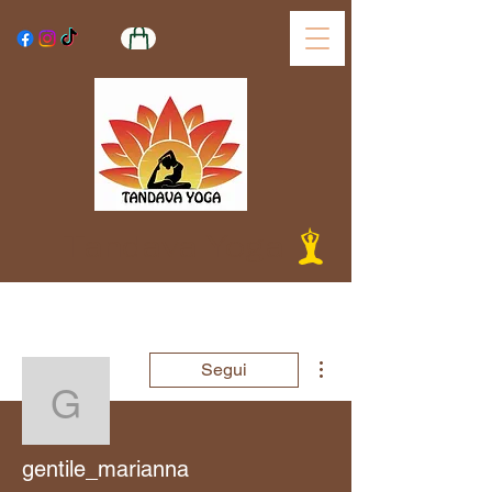
Tandava Yoga
Altre azioni
Segui
gentile_marianna
gentile_marianna