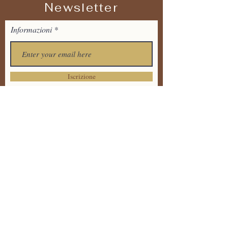
Newsletter
Informazioni
Iscrizione
Tel:
+39 373 7711536
Email:
tandavayogaitalia@gmail.
com
Via Dante Alighieri 20 ,
86170 Isernia
Informativa sulla Privacy