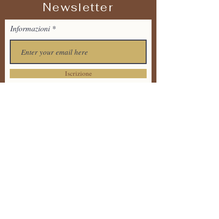
Newsletter
Informazioni
Iscrizione
Tel:
+39 373 7711536
Email:
tandavayogaitalia@gmail.
com
Via Dante Alighieri 20 ,
86170 Isernia
Informativa sulla Privacy