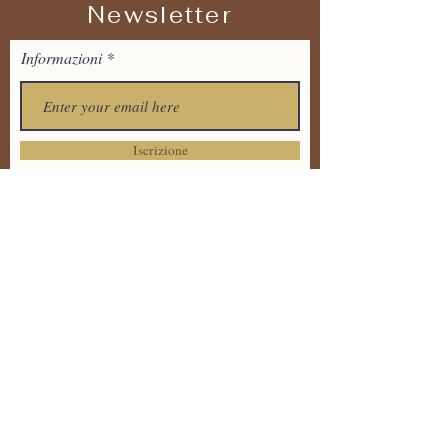
Newsletter
Informazioni
Iscrizione
Tel:
+39 373 7711536
Email:
tandavayogaitalia@gmail.
com
Via Dante Alighieri 20 ,
86170 Isernia
Informativa sulla Privacy