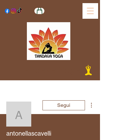
Tandava Yoga
Altre azioni
Segui
antonellascavelli
antonellascavelli